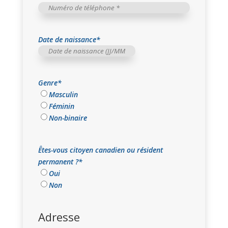
Numéro
de
téléphone
*
Date de naissance
*
JJ
slash
MM
Genre
*
slash
Masculin
AAAA
Féminin
Non-binaire
Êtes-vous citoyen canadien ou résident
permanent ?
*
Oui
Non
Adresse