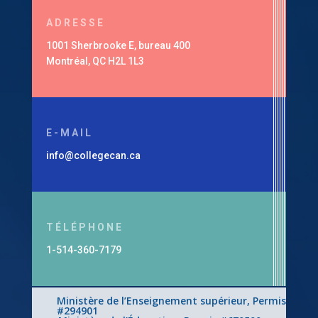
ADRESSE
1001 Sherbrooke E, bureau 400
Montréal, QC H2L 1L3
E-MAIL
info@collegecan.ca
TÉLÉPHONE
1-514-360-7179
Ministère de l’Enseignement supérieur, Permis
#294901