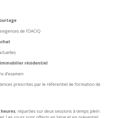
courtage
exigences de l’OACIQ
achat
ctuelles
 immobilier résidentiel
ons d’examen
nces prescrites par le référentiel de formation de
 heures
, réparties sur deux sessions à temps plein
l. Les cours sont offerts en ligne et en présentiel,