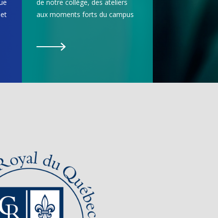
gue
de notre collège, des ateliers
et
aux moments forts du campus