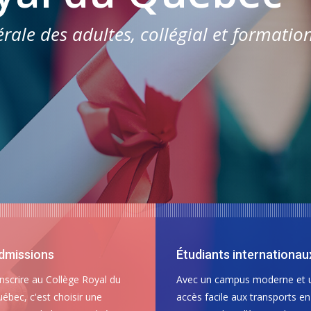
ale des adultes, collégial et formatio
dmissions
Étudiants internationau
inscrire au Collège Royal du
Avec un campus moderne et 
ébec, c'est choisir une
accès facile aux transports en