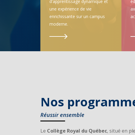
d'apprentissage dynamique et
éd
une expérience de vie
ax
enrichissante sur un campus
a
moderne.
Nos programm
Réussir ensemble
Le
Collège Royal du Québec
, situé en p