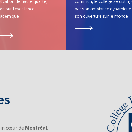
ucation de haute qualité,
commun, le collège se distin
ée sur l'excellence
par son ambiance dynamique 
cadémique
son ouverture sur le monde
es
lein cœur de
Montréal
,