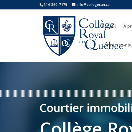
514-360-7179
info@collegecan.ca
Accueil
À p
Contactez-no
Courtier immobili
Collège Ro