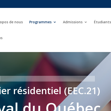
ropos de nous
Programmes
Admissions
Étudiants
us
er résidentiel (EEC.21)
yal du Québec