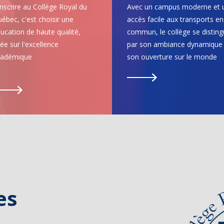
inscrire au Collège Royal du
Avec un campus moderne et 
ébec, c'est choisir une
accès facile aux transports en
ucation de haute qualité,
commun, le collège se distin
ée sur l'excellence
par son ambiance dynamique 
cadémique
son ouverture sur le monde
es