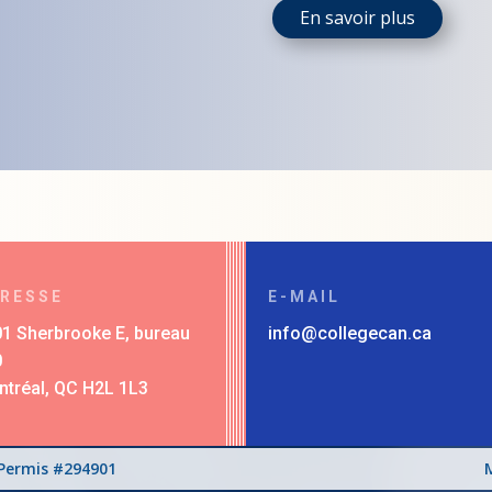
En savoir plus
RESSE
E-MAIL
1 Sherbrooke E, bureau
info@collegecan.ca
0
tréal, QC H2L 1L3
 Permis #294901
M