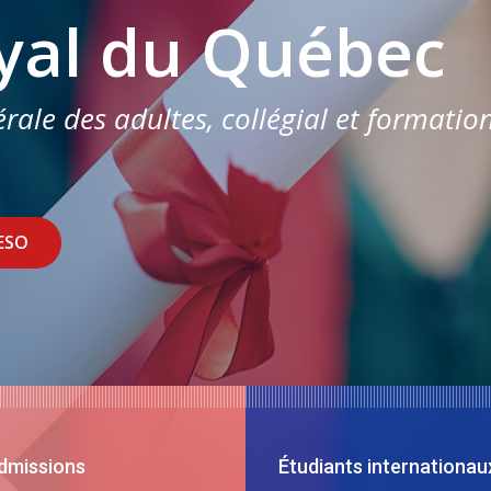
yal du Québec
ale des adultes, collégial et formatio
DESO
dmissions
Étudiants internationau