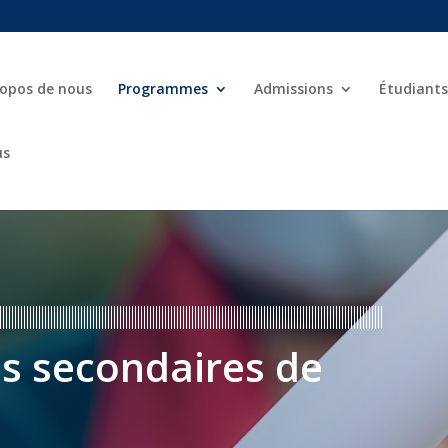
ropos de nous
Programmes
Admissions
Étudiants
us
s secondaires de