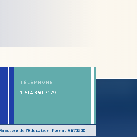
TÉLÉPHONE
1-514-360-7179
inistère de l’Éducation, Permis #670500