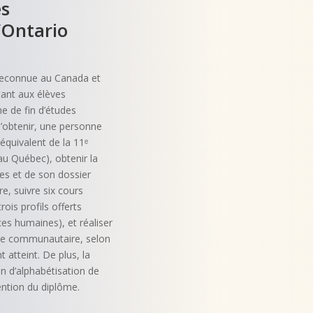
es
’Ontario
 reconnue au Canada et
tant aux élèves
e de fin d’études
l’obtenir, une personne
’équivalent de la 11ᵉ
au Québec), obtenir la
tes et de son dossier
e, suivre six cours
rois profils offerts
es humaines), et réaliser
ice communautaire, selon
 atteint. De plus, la
en d’alphabétisation de
tention du diplôme.