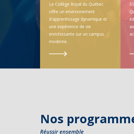
Le Collège Royal du Québec
S'
offre un environnement
Qu
d'apprentissage dynamique et
éd
une expérience de vie
ax
enrichissante sur un campus
a
moderne.
Nos programm
Réussir ensemble