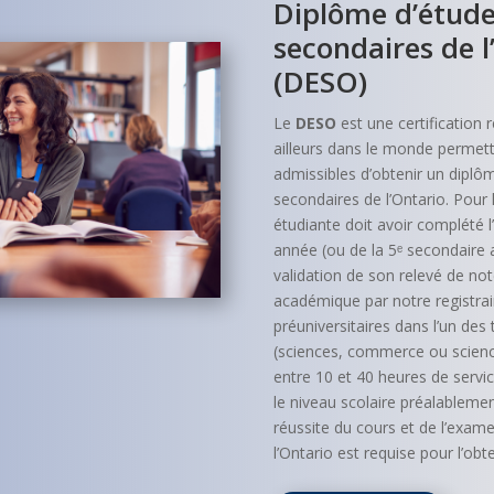
Diplôme d’étud
secondaires de l
(DESO)
Le
DESO
est une certification
ailleurs dans le monde permet
admissibles d’obtenir un diplôm
secondaires de l’Ontario. Pour 
étudiante doit avoir complété l
année (ou de la 5ᵉ secondaire 
validation de son relevé de no
académique par notre registrair
préuniversitaires dans l’un des t
(sciences, commerce ou scienc
entre 10 et 40 heures de serv
le niveau scolaire préalablement
réussite du cours et de l’exam
l’Ontario est requise pour l’ob